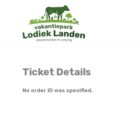
Skip
to
content
Ticket Details
No order ID was specified.