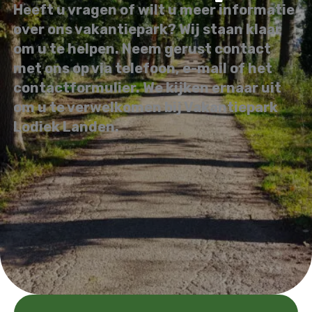
Heeft u vragen of wilt u meer informatie
over ons vakantiepark? Wij staan klaar
om u te helpen. Neem gerust contact
met ons op via telefoon, e-mail of het
contactformulier. We kijken ernaar uit
om u te verwelkomen bij Vakantiepark
Lodiek Landen.